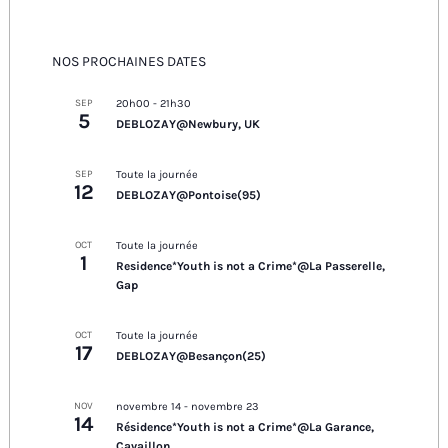
NOS PROCHAINES DATES
SEP
20h00
-
21h30
5
DEBLOZAY@Newbury, UK
SEP
Toute la journée
12
DEBLOZAY@Pontoise(95)
OCT
Toute la journée
1
Residence*Youth is not a Crime*@La Passerelle,
Gap
OCT
Toute la journée
17
DEBLOZAY@Besançon(25)
NOV
novembre 14
-
novembre 23
14
Résidence*Youth is not a Crime*@La Garance,
Cavaillon