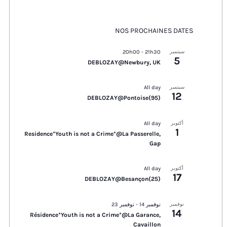
NOS PROCHAINES DATES
سبتمبر
21h30
-
20h00
5
DEBLOZAY@Newbury, UK
سبتمبر
All day
12
DEBLOZAY@Pontoise(95)
أكتوبر
All day
1
Residence*Youth is not a Crime*@La Passerelle,
Gap
أكتوبر
All day
17
DEBLOZAY@Besançon(25)
نوفمبر
نوفمبر 14
-
نوفمبر 23
14
Résidence*Youth is not a Crime*@La Garance,
Cavaillon